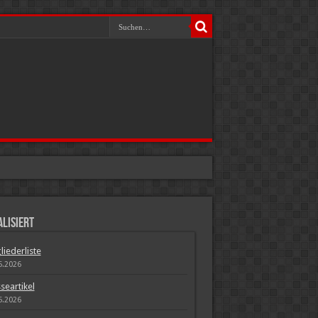
lisiert
liederliste
5.2026
seartikel
5.2026