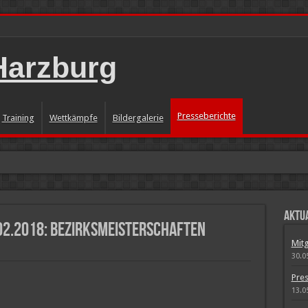
Presseberichte
Training
Wettkämpfe
Bildergalerie
 Meeting mit BM Lauf II
Aktua
02.2018: Bezirksmeisterschaften
änzt
Mitg
M Wurf
30.0
Pres
13.0