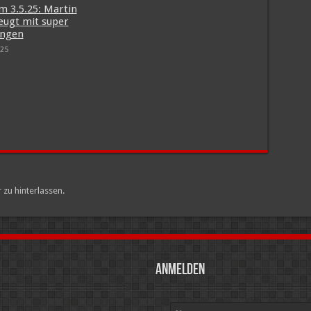
m 3.5.25: Martin
eugt mit super
ungen
025
u hinterlassen.
Anmelden