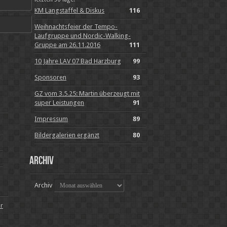
KM Langstaffel & Diskus
116
Weihnachtsfeier der Tempo-
Laufgruppe und Nordic-Walking-
Gruppe am 26.11.2016
111
10 Jahre LAV 07 Bad Harzburg
99
Sponsoren
93
GZ vom 3.5.25: Martin überzeugt mit
super Leistungen
91
Impressum
89
Bildergalerien ergänzt
80
Archiv
Archiv
ur