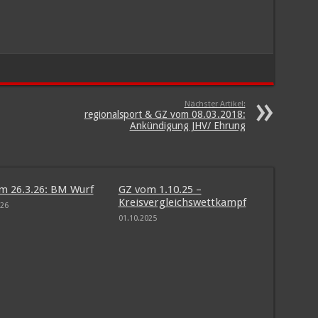
Nächster Artikel:
regionalsport & GZ vom 08.03.2018:
Ankündigung JHV/ Ehrung
m 26.3.26: BM Wurf
GZ vom 1.10.25 –
Kreisvergleichswettkampf
026
01.10.2025