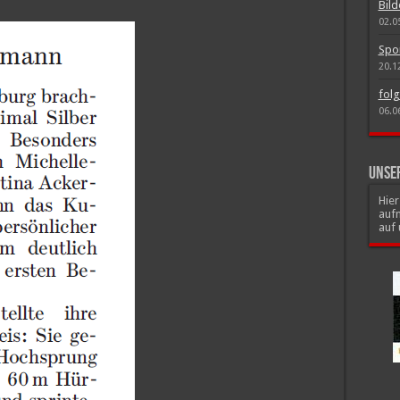
Bild
02.0
Spo
20.1
folg
06.0
Unse
Hie
auf
auf