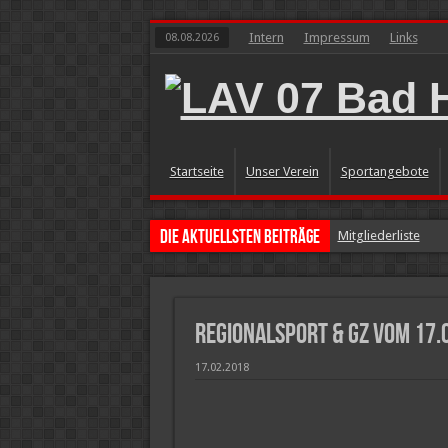
Intern
Impressum
Links
08.08.2026
Startseite
Unser Verein
Sportangebote
Die aktuellsten Beiträge
Mitgliederliste
GZ vom 13.5.26: LA
Presseartikel
regionalsport & GZ vom 17.
Bildergalerien erg
GZ vom 26.3.26: B
17.02.2018