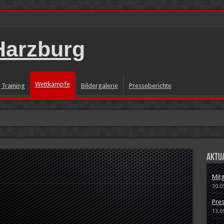
Wettkämpfe
Training
Bildergalerie
Presseberichte
 Meeting mit BM Lauf II
Aktua
änzt
Mitg
M Wurf
30.0
Pres
13.0