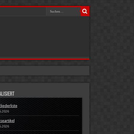
lisiert
liederliste
5.2026
seartikel
5.2026