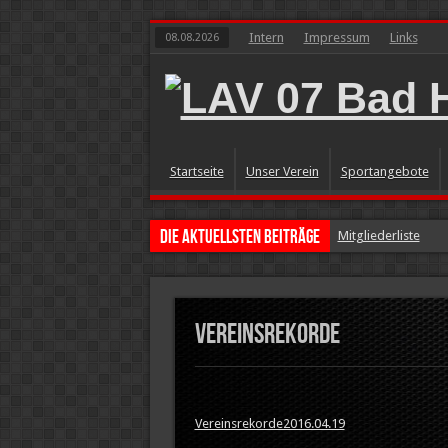
Intern
Impressum
Links
08.08.2026
Startseite
Unser Verein
Sportangebote
Die aktuellsten Beiträge
Mitgliederliste
GZ vom 13.5.26: LA
Presseartikel
Vereinsrekorde
Bildergalerien erg
GZ vom 26.3.26: B
Vereinsrekorde2016.04.19