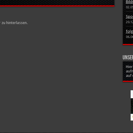
Bild
02.0
Spo
20.1
u hinterlassen.
folg
06.0
Unse
Hie
auf
auf