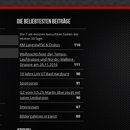
Die beliebtesten Beiträge
Die 7 am meisten besuchten Seiten der
letzten 30 Tage:
KM Langstaffel & Diskus
116
Weihnachtsfeier der Tempo-
Laufgruppe und Nordic-Walking-
Gruppe am 26.11.2016
111
10 Jahre LAV 07 Bad Harzburg
98
Sponsoren
91
GZ vom 3.5.25: Martin überzeugt mit
super Leistungen
90
Impressum
87
Bildergalerien ergänzt
80