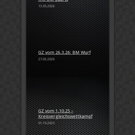
13.05.2026
GZ vom 26.3.26: BM Wurf
27.03.2026
GZ vom 1.10.25 –
Kreisvergleichswettkampf
01.10.2025