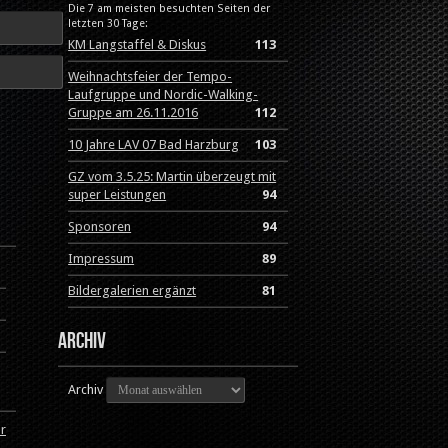
Die 7 am meisten besuchten Seiten der
letzten 30 Tage:
KM Langstaffel & Diskus
113
Weihnachtsfeier der Tempo-
Laufgruppe und Nordic-Walking-
Gruppe am 26.11.2016
112
10 Jahre LAV 07 Bad Harzburg
103
GZ vom 3.5.25: Martin überzeugt mit
super Leistungen
94
Sponsoren
94
Impressum
89
Bildergalerien ergänzt
81
Archiv
Archiv
ur