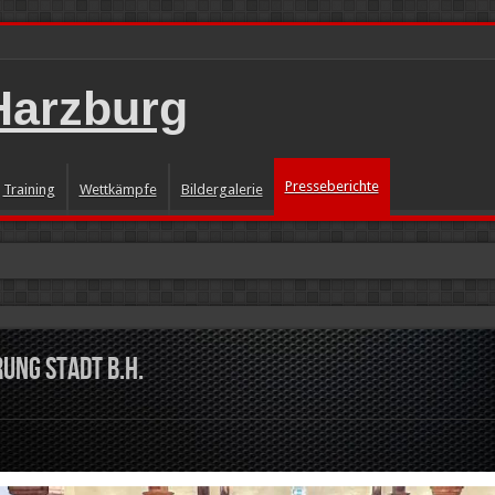
Presseberichte
Training
Wettkämpfe
Bildergalerie
 Meeting mit BM Lauf II
ung Stadt B.H.
änzt
M Wurf