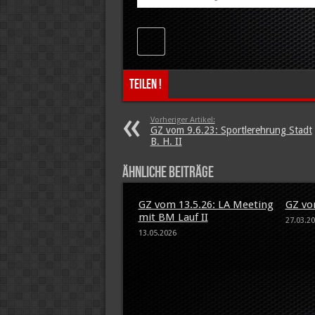
Teilen !
Vorheriger Artikel:
GZ vom 9.6.23: Sportlerehrung Stadt
B. H. II
Ähnliche Beiträge
GZ vom 13.5.26: LA Meeting
GZ vo
mit BM Lauf II
27.03.2
13.05.2026