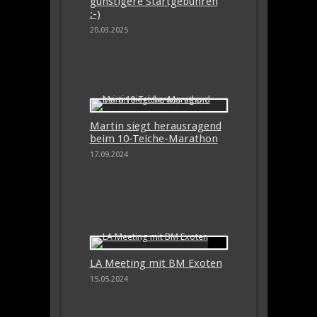
günstigere Startgebühren
:-)
20.03.2025
Martin siegt herausragend
beim 10-Teiche-Marathon
17.09.2024
LA Meeting mit BM Exoten
15.05.2024