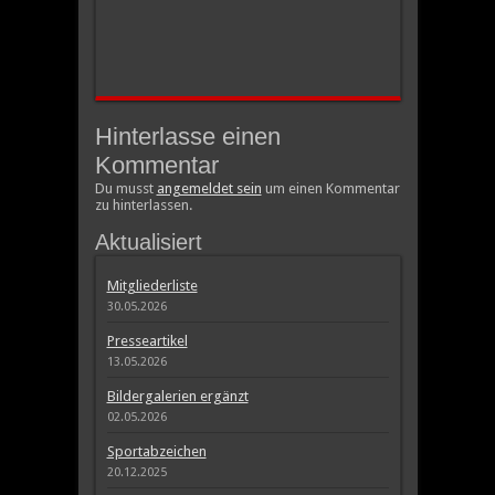
Hinterlasse einen
Kommentar
Du musst
angemeldet sein
um einen Kommentar
zu hinterlassen.
Aktualisiert
Mitgliederliste
30.05.2026
Presseartikel
13.05.2026
Bildergalerien ergänzt
02.05.2026
Sportabzeichen
20.12.2025