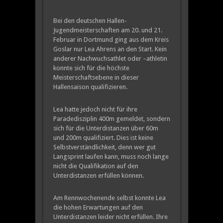
Bei den deutschen Hallen-
Jugendmeisterschaften am 20. und 21.
Februar in Dortmund ging aus dem Kreis
Goslar nur Lea Ahrens an den Start. Kein
anderer Nachwuchsathlet oder –athletin
konnte sich für die höchste
Meisterschaftsebene in dieser
Hallensaison qualifizieren.
Lea hatte jedoch nicht für ihre
Paradedisziplin 400m gemeldet, sondern
sich für die Unterdistanzen über 60m
und 200m qualifiziert. Dies ist keine
Selbstverständlichkeit, denn wer gut
Langsprint laufen kann, muss noch lange
nicht die Qualifikation auf den
Unterdistanzen erfüllen können.
Am Rennwochenende selbst konnte Lea
die hohen Erwartungen auf den
Unterdistanzen leider nicht erfüllen. Ihre