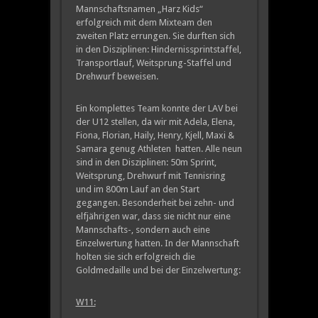
Mannschaftsnamen „Harz Kids“
erfolgreich mit dem Mixteam den
zweiten Platz errungen. Sie durften sich
in den Disziplinen: Hindernissprintstaffel,
Transportlauf, Weitsprung-Staffel und
Drehwurf beweisen.
Ein komplettes Team konnte der LAV bei
der U12 stellen, da wir mit Adela, Elena,
Fiona, Florian, Haily, Henry, Kjell, Maxi &
Samara genug Athleten hatten. Alle neun
sind in den Disziplinen: 50m Sprint,
Weitsprung, Drehwurf mit Tennisring
und im 800m Lauf an den Start
gegangen. Besonderheit bei zehn- und
elfjährigen war, dass sie nicht nur eine
Mannschafts-, sondern auch eine
Einzelwertung hatten. In der Mannschaft
holten sie sich erfolgreich die
Goldmedaille und bei der Einzelwertung:
W11: