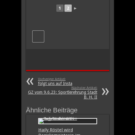
1
2
►
Vorheriger Artikel:
folgt uns auf Insta
Nächster Artikel:
GZ vom 9.6.23: Sportlerehrung Stadt
B. H. II
Ähnliche Beiträge
Haily Röstel wird