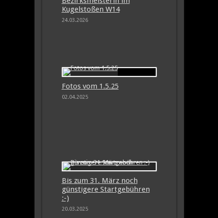
Bezirksmeisterin im
Kugelstoßen W14
24.03.2026
Fotos vom 1.5.25
02.04.2025
Bis zum 31. März noch
günstigere Startgebühren
:-)
20.03.2025