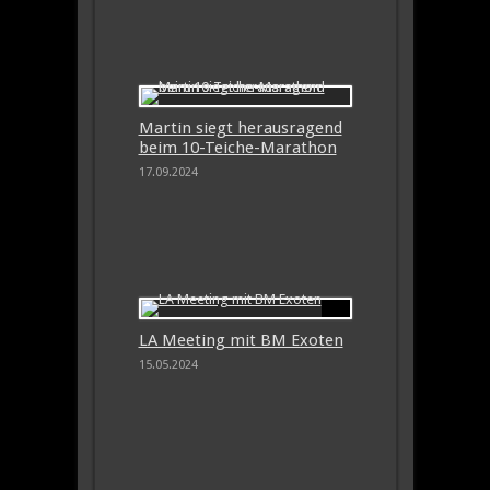
Martin siegt herausragend
beim 10-Teiche-Marathon
17.09.2024
LA Meeting mit BM Exoten
15.05.2024