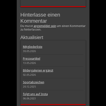
Hinterlasse einen
Kommentar
Du musst
angemeldet sein
um einen Kommentar
zu hinterlassen.
Aktualisiert
Mitgliederliste
30.05.2026
Presseartikel
13.05.2026
Bildergalerien ergänzt
02.05.2026
Sportabzeichen
20.12.2025
folgt uns auf Insta
06.06.2023