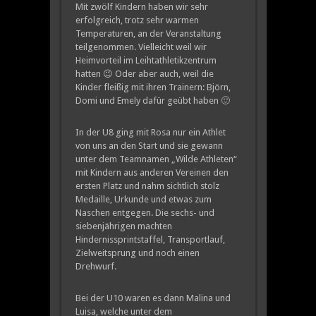
Mit zwölf Kindern haben wir sehr
erfolgreich, trotz sehr warmen
Temperaturen, an der Veranstaltung
teilgenommen. Vielleicht weil wir
Heimvorteil im Leihtathletikzentrum
hatten 😉 Oder aber auch, weil die
Kinder fleißig mit ihren Trainern: Björn,
Domi und Emely dafür geübt haben 🙂
In der U8 ging mit Rosa nur ein Athlet
von uns an den Start und sie gewann
unter dem Teamnamen „Wilde Athleten“
mit Kindern aus anderen Vereinen den
ersten Platz und nahm sichtlich stolz
Medaille, Urkunde und etwas zum
Naschen entgegen. Die sechs- und
siebenjährigen machten
Hindernissprintstaffel, Transportlauf,
Zielweitsprung und noch einen
Drehwurf.
Bei der U10 waren es dann Malina und
Luisa, welche unter dem