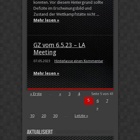
konnten. Vor diesem Hintergrund sollte
Defizite im Erscheinungsbild und
Zustand der Wettkampfstätte nicht ...
Mehr lesen »
GZ vom 6.5.23 – LA
Meeting
07.05.2023
Hinterlasse einen Kommentar
Mehr lesen »
« Erste
...
«
3
4
Seite 5 von 41
5
6
7
»
10
20
30
...
Letzte »
Aktualisiert