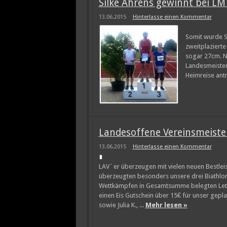
Silke Ahrens gewinnt bei LM
13.06.2015
Hinterlasse einen Kommentar
Somit wurde Si
zweitplazierte
sogar 27cm. N
Landesmeisterw
Heimreise ant
Landesoffene Vereinsmeiste
13.06.2015
Hinterlasse einen Kommentar
LAV´er überzeugen mit vielen neuen Bestle
überzeugten besonders unsere drei Biathlon-S
Wettkämpfen in Gesamtsumme belegten Leticia
einen Eis Gutschein über 15€ für unser gepla
sowie Julia K., ...
Mehr lesen »