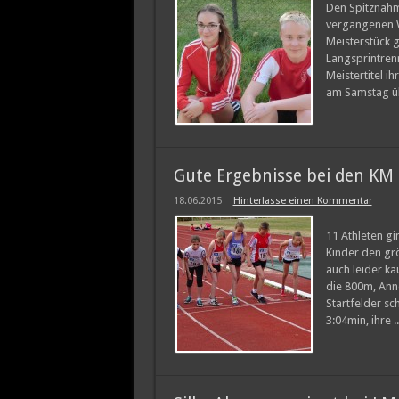
Den Spitznahm
vergangenen W
Meisterstück 
Langsprintren
Meistertitel i
am Samstag üb
Gute Ergebnisse bei den K
18.06.2015
Hinterlasse einen Kommentar
11 Athleten gi
Kinder den grö
auch leider ka
die 800m, Anne
Startfelder sc
3:04min, ihre .