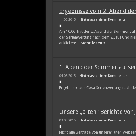
Ergebnisse vom 2. Abend de
11.06.2015
Hinterlasse einen Kommentar
Am 10.06. hat der 2. Abend der Sommerlaufs
der Serienwertung nach dem 2.Lauf Und hier 
anklicken!
Mehr lesen »
1. Abend der Sommerlaufser
04.06.2015
Hinterlasse einen Kommentar
Ergebnisse aus Cosa Serienwertung nach 
Unsere „alten“ Berichte vor 
03.06.2015
Hinterlasse einen Kommentar
Nicht alle Beiträge von unserer alten Webs