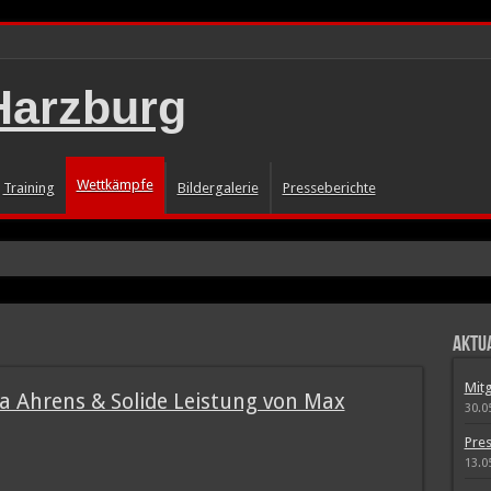
Wettkämpfe
Training
Bildergalerie
Presseberichte
 Meeting mit BM Lauf II
Aktua
änzt
Mitg
M Wurf
a Ahrens & Solide Leistung von Max
30.0
Pres
13.0