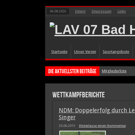
Intern
Impressum
Links
06.08.2026
Startseite
Unser Verein
Sportangebote
Die aktuellsten Beiträge
Mitgliederliste
GZ vom 13.5.26: LA
Presseartikel
Wettkampfberichte
Bildergalerien erg
GZ vom 26.3.26: B
NDM: Doppelerfolg durch Le
Singer
20.06.2015
Hinterlasse einen Kommentar