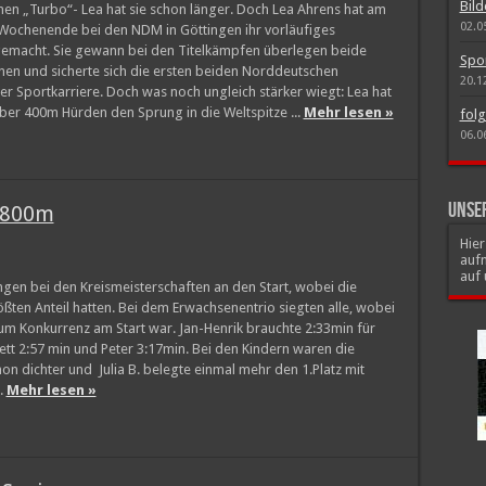
Bild
en „Turbo“- Lea hat sie schon länger. Doch Lea Ahrens hat am
02.0
ochenende bei den NDM in Göttingen ihr vorläufiges
gemacht. Sie gewann bei den Titelkämpfen überlegen beide
Spo
nen und sicherte sich die ersten beiden Norddeutschen
20.1
hrer Sportkarriere. Doch was noch ungleich stärker wiegt: Lea hat
er 400m Hürden den Sprung in die Weltspitze ...
Mehr lesen »
folg
06.0
Unse
M 800m
Hie
auf
auf
ngen bei den Kreismeisterschaften an den Start, wobei die
ßten Anteil hatten. Bei dem Erwachsenentrio siegten alle, wobei
um Konkurrenz am Start war. Jan-Henrik brauchte 2:33min für
tt 2:57 min und Peter 3:17min. Bei den Kindern waren die
hon dichter und Julia B. belegte einmal mehr den 1.Platz mit
..
Mehr lesen »