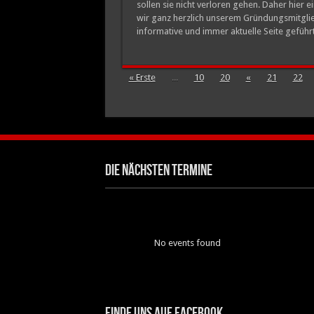
sollen sie nicht verloren gehen. Daher hier e
wir ganz herzlich unserem Gründungsmitglied
informative und immer aktuelle Seite geführt.
« Erste
...
10
20
«
21
22
Die nächsten Termine
No events found
Finde uns auf Facebook