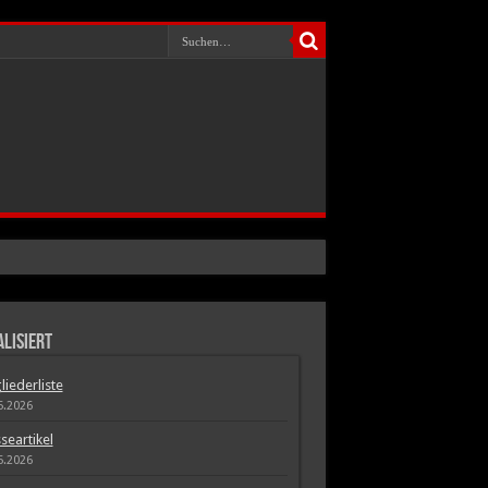
lisiert
liederliste
5.2026
seartikel
5.2026