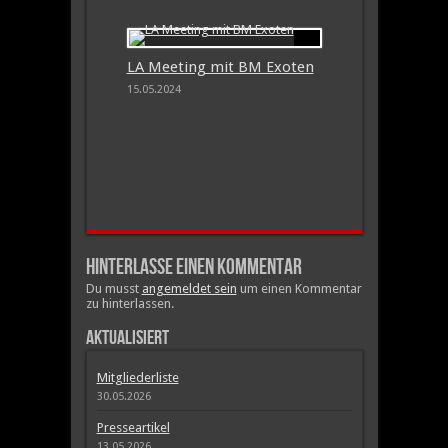
LA Meeting mit BM Exoten
15.05.2024
Hinterlasse einen Kommentar
Du musst
angemeldet sein
um einen Kommentar
zu hinterlassen.
Aktualisiert
Mitgliederliste
30.05.2026
Presseartikel
13.05.2026