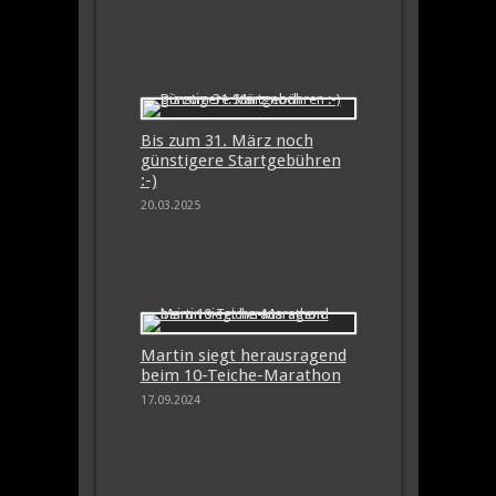
Bis zum 31. März noch
günstigere Startgebühren
:-)
20.03.2025
Martin siegt herausragend
beim 10-Teiche-Marathon
17.09.2024